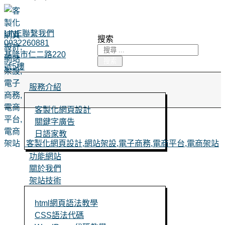
LINE聯繫我們
搜索
0932260881
基隆市仁二路220
搜索
號5樓
服務介紹
客製化網頁設計
關鍵字廣告
日語家教
客製化網頁設計,網站架設,電子商務,電商平台,電商架站
功能網站
關於我們
架站技術
html網頁語法教學
CSS語法代碼