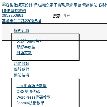
客製
LINE聯繫我們
0932260881
搜索
基隆市仁二路220號5樓
服務介紹
客製化網頁設計
關鍵字廣告
日語家教
功能網站
關於我們
架站技術
html網頁語法教學
CSS語法代碼
WordPress代碼教學
Joomla技術教學