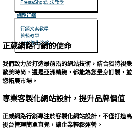
PrestaShop語法教學
網路行銷
行銷文案教學
剪輯教學
SEO優化策略
正葳網路行銷的使命
我們致力於打造
最前沿的網站技術
，結合
獨特視覺
立即聯絡
歐美時尚，還是亞洲精緻
，都能為您量身訂製，並
您拓展市場。
專業客製化網站設計，提升品牌價值
正威網路行銷專注於
客製化網站設計
，不僅打造高
後台管理簡單直覺，讓企業輕鬆運營。