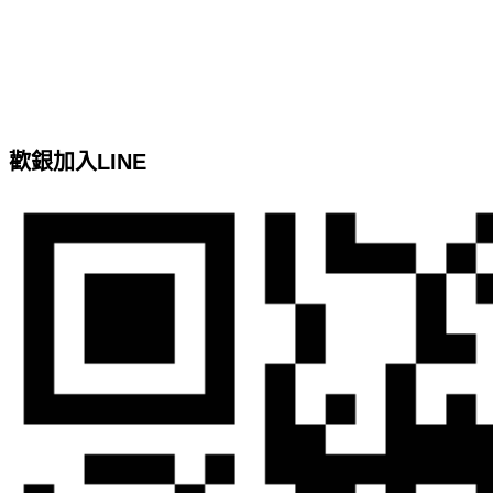
台北客製化網頁設計
基隆網頁設計
google關鍵字廣告服務
Google關鍵字廣告代操
網站地圖
歡銀加入LINE