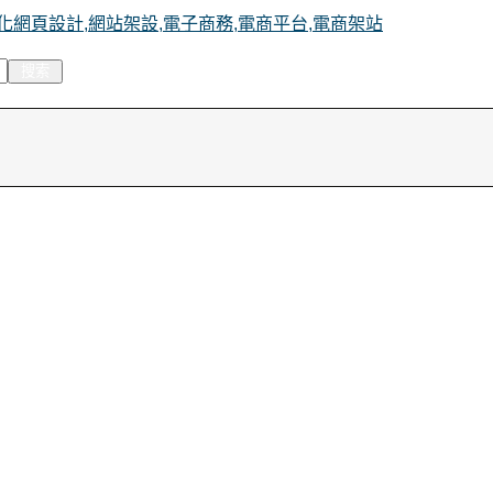
化網頁設計,網站架設,電子商務,電商平台,電商架站
搜索
歡迎
來到正威