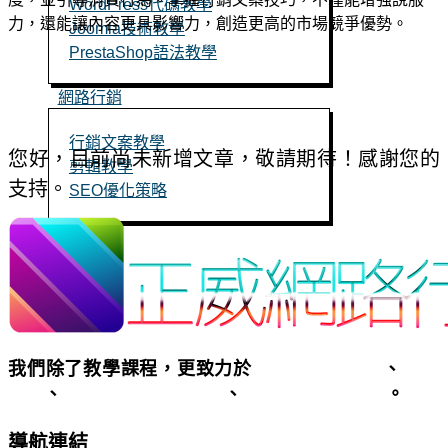
WordPress代碼教學
力，還能讓內容更具影響力，創造更高的市場競爭優勢。
Joomla技術教學
PrestaShop語法教學
網路行銷
行銷文案教學
您好，目前尚未新增文章，敬請期待！感謝您的
剪輯教學
支持。
SEO優化策略
立即聯絡
我們除了教學課程，更致力於
客製化網頁設計
、
SEO
優化
、
基隆台北關鍵字廣告
、
基隆台北網頁設計
。
導航連結