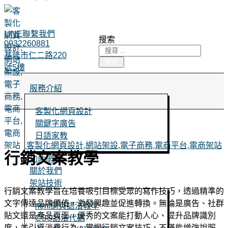
LINE聯繫我們
搜索
0932260881
基隆市仁二路220
搜索
號5樓
服務介紹
客製化網頁設計
關鍵字廣告
日語家教
客製化網頁設計,網站架設,電子商務,電商平台,電商架站
行銷文案教學
功能網站
關於我們
架站技術
行銷文案教學旨在培養吸引目標受眾的寫作技巧，透過精準的
文字傳達品牌價值，激發興趣並促進轉換。無論是廣告、社群
html網頁語法教學
貼文還是產品頁面，優秀的文案能打動人心、提升品牌識別
CSS語法代碼
度，並引導消費行為。掌握行銷文案技巧，不僅能增強說服