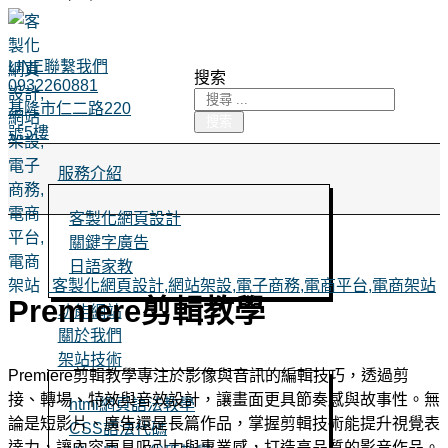
LINE聯繫我們
搜索
0932260881
基隆市仁二路220
搜索
號5樓
服務介紹
客製化網頁設計
關鍵字廣告
日語家教
客製化網頁設計,網站架設,電子商務,電商平台,電商架站
Premiere剪輯教學
功能網站
關於我們
架站技術
Premiere剪輯教學專注於影像與音訊的編輯技巧，透過剪
接、轉場、特效與音效設計，讓畫面更具節奏感與故事性。無
html網頁語法教學
論是短影片、廣告還是長篇作品，掌握剪輯技術能提升視覺表
CSS語法代碼
達力，讓內容更具吸引力與專業感，打造高品質的影音作品。