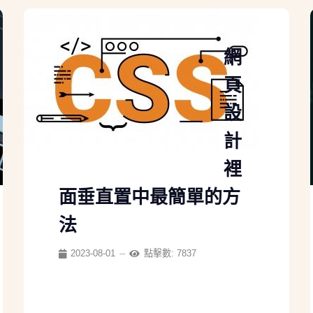
網
頁
設
計
裡
面垂直置中最簡單的方
法
2023-08-01
點擊數: 7837