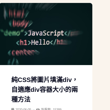
純CSS將圖片填滿div，
自適應div容器大小的兩
種方法
2020-06-05
點擊數: 15389