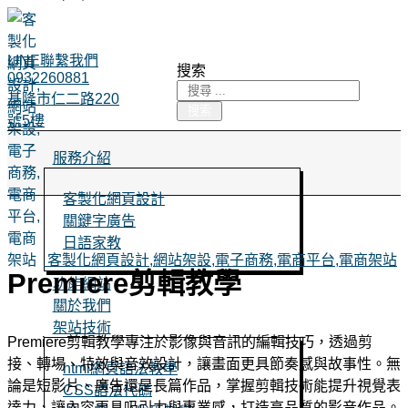
LINE聯繫我們
搜索
0932260881
基隆市仁二路220
搜索
號5樓
服務介紹
客製化網頁設計
關鍵字廣告
日語家教
客製化網頁設計,網站架設,電子商務,電商平台,電商架站
Premiere剪輯教學
功能網站
關於我們
架站技術
Premiere剪輯教學專注於影像與音訊的編輯技巧，透過剪
接、轉場、特效與音效設計，讓畫面更具節奏感與故事性。無
html網頁語法教學
論是短影片、廣告還是長篇作品，掌握剪輯技術能提升視覺表
CSS語法代碼
達力，讓內容更具吸引力與專業感，打造高品質的影音作品。