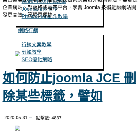
WordPress代碼教學
企業網站、部落格或電商平台，學習 Joomla 技術能讓網站開
Joomla技術教學
發更高效，管理更便捷。
PrestaShop語法教學
網路行銷
行銷文案教學
剪輯教學
SEO優化策略
如何防止joomla JCE 刪
立即聯絡
除某些標籤，譬如
2020-05-31
點擊數: 4837