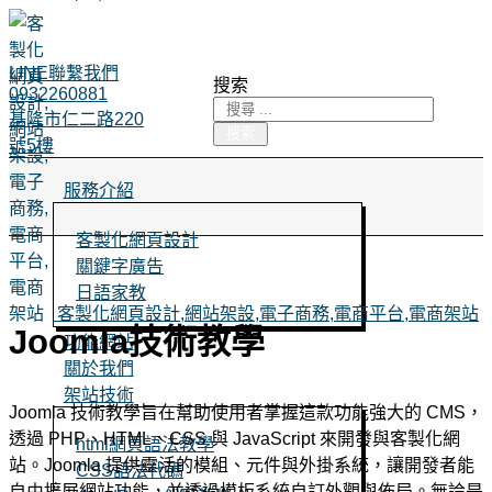
LINE聯繫我們
搜索
0932260881
基隆市仁二路220
搜索
號5樓
服務介紹
客製化網頁設計
關鍵字廣告
日語家教
客製化網頁設計,網站架設,電子商務,電商平台,電商架站
Joomla技術教學
功能網站
關於我們
架站技術
Joomla 技術教學旨在幫助使用者掌握這款功能強大的 CMS，
透過 PHP、HTML、CSS 與 JavaScript 來開發與客製化網
html網頁語法教學
站。Joomla 提供靈活的模組、元件與外掛系統，讓開發者能
CSS語法代碼
自由擴展網站功能，並透過模板系統自訂外觀與佈局。無論是