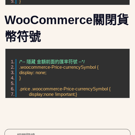
}
WooCommerce關閉貨
幣符號
/*-- 隱藏 金額前面的匯率符號 --*/
.woocommerce-Price-currencySymbol {
display: none;
}
.price .woocommerce-Price-currencySymbol {
display:none !important;}