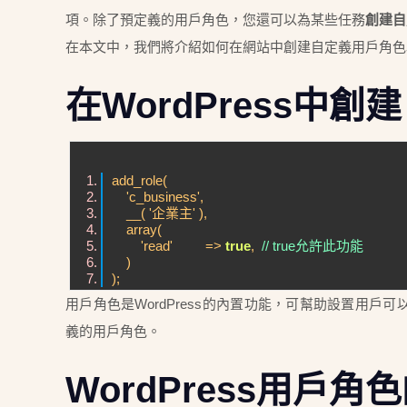
項。
除了預定義的用戶角色，您還可
以為某些任務
創建自
在本文中，我們將介紹如何在網站中創建自定義用戶角色
在WordPress中
add_role(
'c_business',
__( '企業主' ),
array(
'read' =>
true
,
// true允許此功能
)
);
用戶角色是WordPress的內置功能，可幫助設置用戶
義的用戶角色。
WordPress用戶