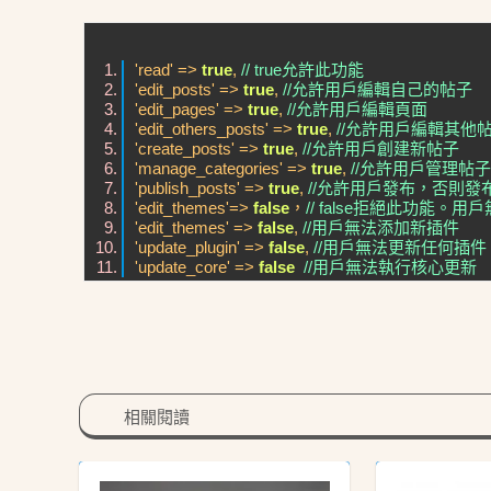
'read' =>
true
,
// true允許此功能
'edit_posts' =>
true
,
//允許用戶編輯自己的帖子
'edit_pages' =>
true
,
//允許用戶編輯頁面
'edit_others_posts' =>
true
,
//允許用戶編輯其
'create_posts' =>
true
,
//允許用戶創建新帖子
'manage_categories' =>
true
,
//允許用戶管理帖
'publish_posts' =>
true
,
//允許用戶發布，否則
'edit_themes'=>
false
，
// false拒絕此功能。
'edit_themes' =>
false
,
//用戶無法添加新插件
'update_plugin' =>
false
,
//用戶無法更新任何插件
'update_core' =>
false
//用戶無法執行核心更新
相關閱讀